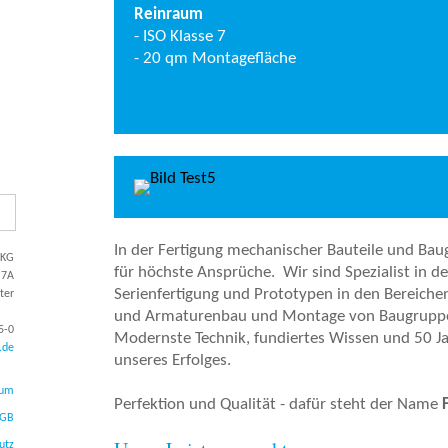
Reinraum
- ISO Klasse 7
- 20 qm Montagefläche
In der Fertigung mechanischer Bauteile und Bau
 KG
für höchste Ansprüche. Wir sind Spezialist in de
 7A
Serienfertigung und Prototypen in den Bereich
ter
und Armaturenbau und Montage von Baugruppe
5-0
Modernste Technik, fundiertes Wissen und 50 Jah
.de
unseres Erfolges.
sum
Perfektion und Qualität - dafür steht der Name
GB
utz